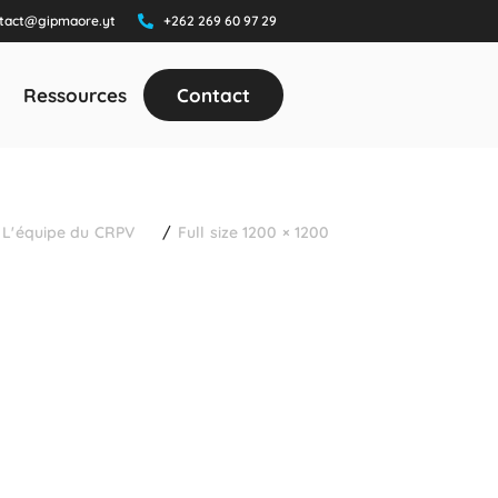
tact@gipmaore.yt
+262 269 60 97 29
Ressources
Contact
L'équipe du CRPV
Full size 1200 × 1200