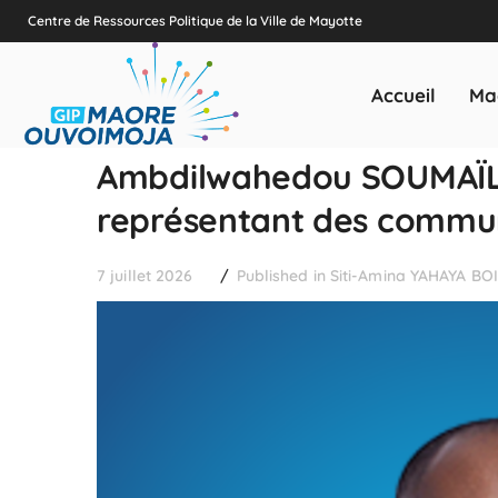
Centre de Ressources Politique de la Ville de Mayotte
Accueil
Ma
Ambdilwahedou SOUMAÏLA
représentant des commu
7 juillet 2026
Published in
Siti-Amina YAHAYA BO