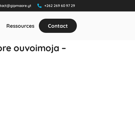
tact@gipmaore.yt
+262 269 60 97 29
Ressources
Contact
re ouvoimoja –