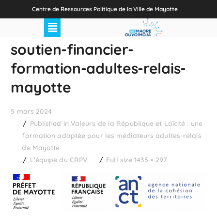
Centre de Ressources Politique de la Ville de Mayotte
soutien-financier-
formation-adultes-relais-
mayotte
5 mars 2024
Published in
Valeurs de la République et Laïcité : une
formation adaptée pour les médiateurs adultes-relais
de Mayotte
L'équipe du CRPV
Full size 1435 × 297