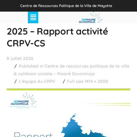
Centre de Ressources Politique de la Ville de Mayotte
2025 – Rapport activité
CRPV-CS
8 juillet 2026
Published in
Centre de ressources politique de la ville
& cohésion sociale – Maoré Ouvoimoja
L'équipe du CRPV
Full size 1414 × 2000