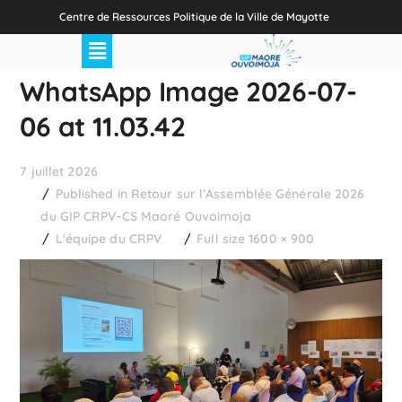
Centre de Ressources Politique de la Ville de Mayotte
WhatsApp Image 2026-07-
06 at 11.03.42
7 juillet 2026
Published in
Retour sur l’Assemblée Générale 2026
du GIP CRPV-CS Maoré Ouvoimoja
L'équipe du CRPV
Full size 1600 × 900