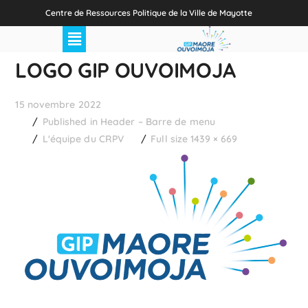
Centre de Ressources Politique de la Ville de Mayotte
LOGO GIP OUVOIMOJA
15 novembre 2022
Published in
Header – Barre de menu
L'équipe du CRPV
Full size 1439 × 669