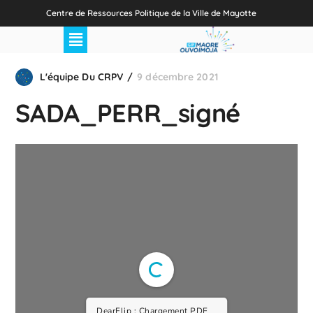
Centre de Ressources Politique de la Ville de Mayotte
L'équipe Du CRPV
9 décembre 2021
SADA_PERR_signé
DearFlip : Chargement PDF