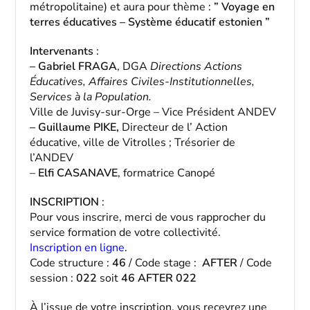
métropolitaine) et aura pour thème :
” Voyage en
terres éducatives – Système éducatif estonien ”
Intervenants
:
– Gabriel FRAGA
, DGA
Directions Actions
Éducatives, Affaires Civiles-Institutionnelles,
Services à la Population.
Ville de Juvisy-sur-Orge – Vice Président ANDEV
– Guillaume PIKE,
Directeur de l’ Action
éducative, ville de Vitrolles ; Trésorier de
l’ANDEV
–
Elfi CASANAVE
, formatrice Canopé
INSCRIPTION
:
Pour vous inscrire, merci de vous rapprocher du
service formation de votre collectivité.
Inscription en ligne
.
Code structure :
46
/ Code stage :
AFTER
/ Code
session :
022
soit
46 AFTER 022
À l’issue de votre inscription, vous recevrez une